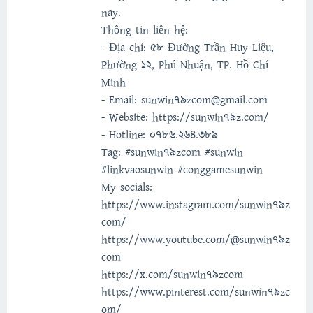
nay.
Thông tin liên hệ:
- Địa chỉ: 58 Đường Trần Huy Liệu,
Phường 12, Phú Nhuận, TP. Hồ Chí
Minh
- Email: sunwin79zcom@gmail.com
- Website: https://sunwin79z.com/
- Hotline: 0786.264.389
Tag: #sunwin79zcom #sunwin
#linkvaosunwin #conggamesunwin
My socials:
https://www.instagram.com/sunwin79z
com/
https://www.youtube.com/@sunwin79z
com
https://x.com/sunwin79zcom
https://www.pinterest.com/sunwin79zc
om/