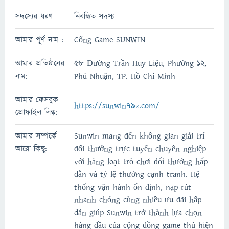
সদস্যের ধরণ
নিবন্ধিত সদস্য
আমার পূর্ণ নাম :
Cổng Game SUNWIN
আমার প্রতিষ্ঠানের
58 Đường Trần Huy Liệu, Phường 12,
নাম:
Phú Nhuận, TP. Hồ Chí Minh
আমার ফেসবুক
https://sunwin79z.com/
প্রোফাইল লিঙ্ক:
আমার সম্পর্কে
Sunwin mang đến không gian giải trí
আরো কিছু:
đổi thưởng trực tuyến chuyên nghiệp
với hàng loạt trò chơi đổi thưởng hấp
dẫn và tỷ lệ thưởng cạnh tranh. Hệ
thống vận hành ổn định, nạp rút
nhanh chóng cùng nhiều ưu đãi hấp
dẫn giúp Sunwin trở thành lựa chọn
hàng đầu của cộng đồng game thủ hiện