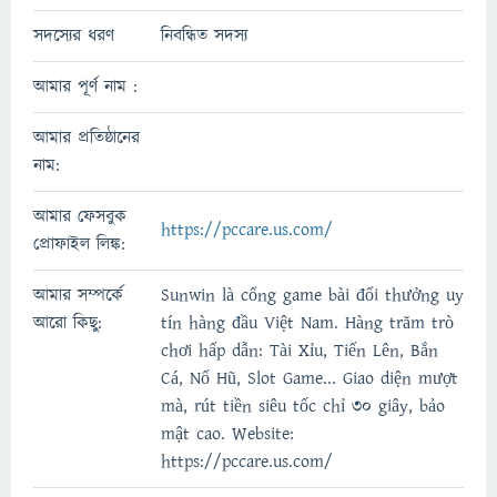
সদস্যের ধরণ
নিবন্ধিত সদস্য
আমার পূর্ণ নাম :
আমার প্রতিষ্ঠানের
নাম:
আমার ফেসবুক
https://pccare.us.com/
প্রোফাইল লিঙ্ক:
আমার সম্পর্কে
Sunwin là cổng game bài đổi thưởng uy
আরো কিছু:
tín hàng đầu Việt Nam. Hàng trăm trò
chơi hấp dẫn: Tài Xỉu, Tiến Lên, Bắn
Cá, Nổ Hũ, Slot Game... Giao diện mượt
mà, rút tiền siêu tốc chỉ 30 giây, bảo
mật cao. Website:
https://pccare.us.com/