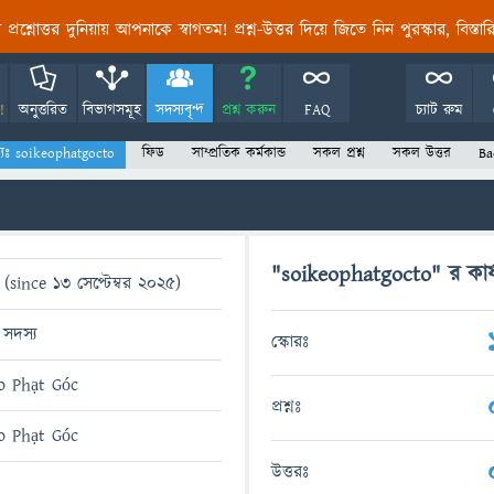
তির প্রশ্নোত্তর দুনিয়ায় আপনাকে স্বাগতম! প্রশ্ন-উত্তর দিয়ে জিতে নিন পুরস্কার, বিস্ত
!
অনুত্তরিত
বিভাগসমূহ
সদস্যবৃন্দ
প্রশ্ন করুন
FAQ
চ্যাট রুম
্যঃ soikeophatgocto
ফিড
সাম্প্রতিক কর্মকান্ড
সকল প্রশ্ন
সকল উত্তর
Ba
"soikeophatgocto" র কার্য
(since 13 সেপ্টেম্বর 2025)
 সদস্য
স্কোরঃ
o Phạt Góc
প্রশ্নঃ
o Phạt Góc
উত্তরঃ