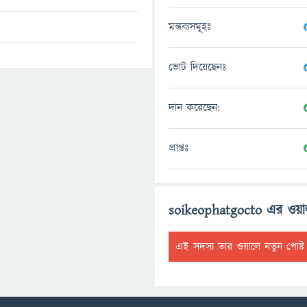
মন্তব্যসমূহঃ
ভোট দিয়েছেনঃ
দান করেছেন:
প্রাপ্তঃ
soikeophatgocto এর ওয়া
এই সদস্য তার ওয়ালে নতুন পোষ্