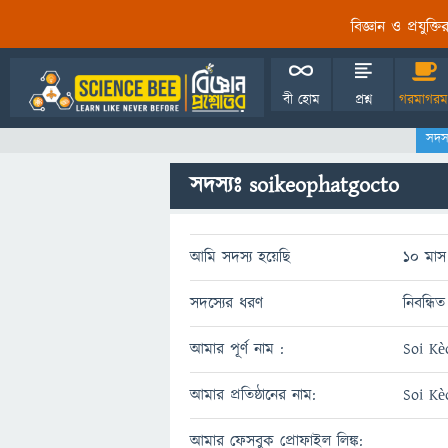
বিজ্ঞান ও প্রযুক্
বী হোম
প্রশ্ন
গরমাগরম
সদস
সদস্যঃ soikeophatgocto
আমি সদস্য হয়েছি
10 মাস 
সদস্যের ধরণ
নিবন্ধিত
আমার পূর্ণ নাম :
Soi Kè
আমার প্রতিষ্ঠানের নাম:
Soi Kè
আমার ফেসবুক প্রোফাইল লিঙ্ক: