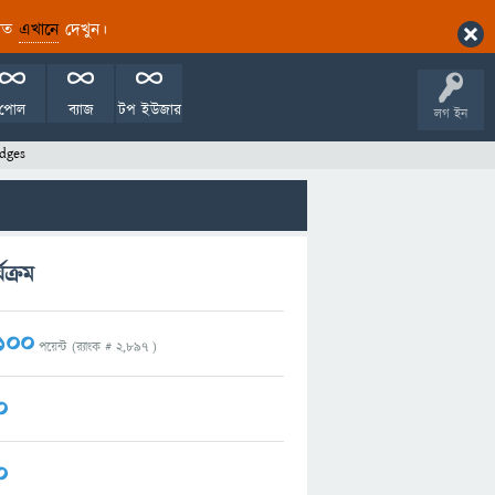
ারিত
এখানে
দেখুন।
পোল
ব্যাজ
টপ ইউজার
লগ ইন
dges
ক্রম
100
পয়েন্ট (র‌্যাংক #
2,897
)
0
0