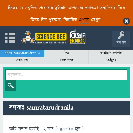
বিজ্ঞান ও প্রযুক্তির প্রশ্নোত্তর দুনিয়ায় আপনাকে স্বাগতম! প্রশ্ন-উত্তর দিয়ে
জিতে নিন পুরস্কার, বিস্তারিত
এখানে
দেখুন।
লগ ইন
সদস্যঃ samratarudranila
ফিড
সাম্প্রতিক কর্মকান্ড
সকল প্রশ্ন
সকল উত্তর
Badges
সদস্যঃ samratarudranila
আমি সদস্য হয়েছি
2 মাস (since 10 জুন )