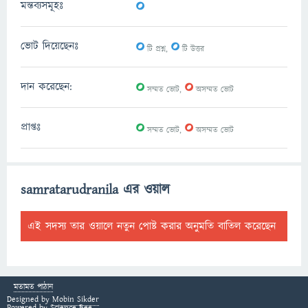
0
মন্তব্যসমূহঃ
0
0
ভোট দিয়েছেনঃ
টি প্রশ্ন,
টি উত্তর
0
0
দান করেছেন:
সম্মত ভোট,
অসম্মত ভোট
0
0
প্রাপ্তঃ
সম্মত ভোট,
অসম্মত ভোট
samratarudranila এর ওয়াল
এই সদস্য তার ওয়ালে নতুন পোষ্ট করার অনুমতি বাতিল করেছেন
মতামত পাঠান
Designed by
Mobin Sikder
Powered by
Science Bee