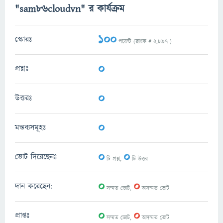
"sam86cloudvn" র কার্যক্রম
100
স্কোরঃ
পয়েন্ট (র‌্যাংক #
2,897
)
0
প্রশ্নঃ
0
উত্তরঃ
0
মন্তব্যসমূহঃ
0
0
ভোট দিয়েছেনঃ
টি প্রশ্ন,
টি উত্তর
0
0
দান করেছেন:
সম্মত ভোট,
অসম্মত ভোট
0
0
প্রাপ্তঃ
সম্মত ভোট,
অসম্মত ভোট