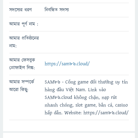
সদস্যের ধরণ
নিবন্ধিত সদস্য
আমার পূর্ণ নাম :
আমার প্রতিষ্ঠানের
নাম:
আমার ফেসবুক
https://sam86.cloud/
প্রোফাইল লিঙ্ক:
আমার সম্পর্কে
SAM86 - Cổng game đổi thưởng uy tín
আরো কিছু:
hàng đầu Việt Nam. Link vào
SAM86.cloud không chặn, nạp rút
nhanh chóng, slot game, bắn cá, casino
hấp dẫn. Website: https://sam86.cloud/