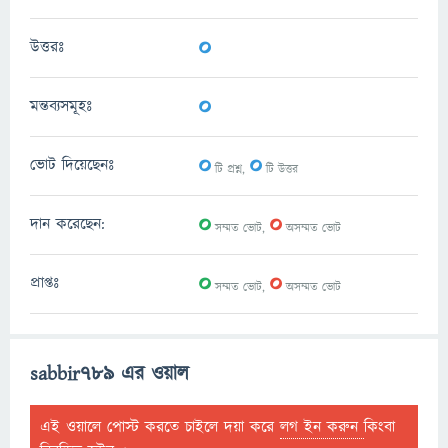
0
উত্তরঃ
0
মন্তব্যসমূহঃ
0
0
ভোট দিয়েছেনঃ
টি প্রশ্ন,
টি উত্তর
0
0
দান করেছেন:
সম্মত ভোট,
অসম্মত ভোট
0
0
প্রাপ্তঃ
সম্মত ভোট,
অসম্মত ভোট
sabbir789 এর ওয়াল
এই ওয়ালে পোস্ট করতে চাইলে দয়া করে
লগ ইন করুন
কিংবা