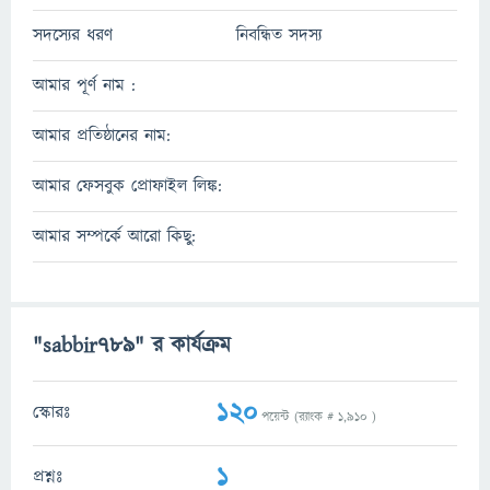
সদস্যের ধরণ
নিবন্ধিত সদস্য
আমার পূর্ণ নাম :
আমার প্রতিষ্ঠানের নাম:
আমার ফেসবুক প্রোফাইল লিঙ্ক:
আমার সম্পর্কে আরো কিছু:
"sabbir789" র কার্যক্রম
120
স্কোরঃ
পয়েন্ট (র‌্যাংক #
1,910
)
1
প্রশ্নঃ