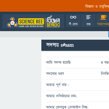
বিজ্ঞান ও প্রযুক্
বী হোম
প্রশ্ন
গরমাগরম
সদস্যঃ s#sam
আমি সদস্য হয়েছি
4 বছ
সদস্যের ধরণ
নিবন্
আমার পূর্ণ নাম :
আমার প্রতিষ্ঠানের নাম:
আমার ফেসবুক প্রোফাইল লিঙ্ক: