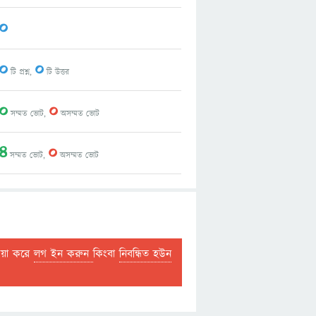
0
0
0
টি প্রশ্ন,
টি উত্তর
0
0
সম্মত ভোট,
অসম্মত ভোট
4
0
সম্মত ভোট,
অসম্মত ভোট
দয়া করে
লগ ইন করুন
কিংবা
নিবন্ধিত হউন