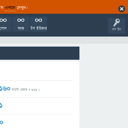
ারিত
এখানে
দেখুন।
পোল
ব্যাজ
টপ ইউজার
লগ ইন
160
পয়েন্ট (র‌্যাংক #
999
)
1
0