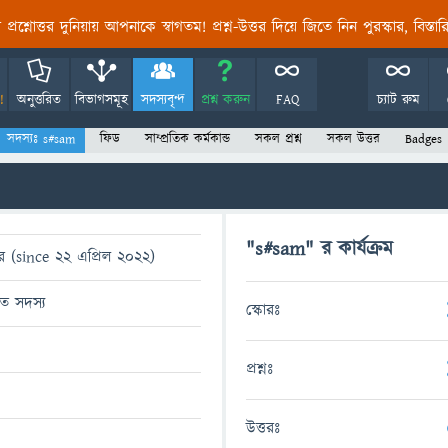
তির প্রশ্নোত্তর দুনিয়ায় আপনাকে স্বাগতম! প্রশ্ন-উত্তর দিয়ে জিতে নিন পুরস্কার, বিস্ত
!
অনুত্তরিত
বিভাগসমূহ
সদস্যবৃন্দ
প্রশ্ন করুন
FAQ
চ্যাট রুম
সদস্যঃ s#sam
ফিড
সাম্প্রতিক কর্মকান্ড
সকল প্রশ্ন
সকল উত্তর
Badges
"s#sam" র কার্যক্রম
র (since 22 এপ্রিল 2022)
ধিত সদস্য
স্কোরঃ
প্রশ্নঃ
উত্তরঃ