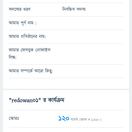
সদস্যের ধরণ
নিবন্ধিত সদস্য
আমার পূর্ণ নাম :
আমার প্রতিষ্ঠানের নাম:
আমার ফেসবুক প্রোফাইল
লিঙ্ক:
আমার সম্পর্কে আরো কিছু:
"redowan01" র কার্যক্রম
120
স্কোরঃ
পয়েন্ট (র‌্যাংক #
1,910
)