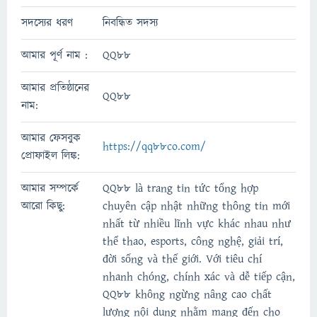
সদস্যের ধরণ
নিবন্ধিত সদস্য
আমার পূর্ণ নাম :
QQ88
আমার প্রতিষ্ঠানের
QQ88
নাম:
আমার ফেসবুক
https://qq88co.com/
প্রোফাইল লিঙ্ক:
আমার সম্পর্কে
QQ88 là trang tin tức tổng hợp
আরো কিছু:
chuyên cập nhật những thông tin mới
nhất từ nhiều lĩnh vực khác nhau như
thể thao, esports, công nghệ, giải trí,
đời sống và thế giới. Với tiêu chí
nhanh chóng, chính xác và dễ tiếp cận,
QQ88 không ngừng nâng cao chất
lượng nội dung nhằm mang đến cho