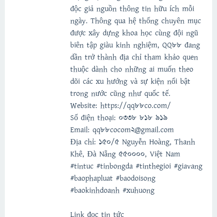
độc giả nguồn thông tin hữu ích mỗi
ngày. Thông qua hệ thống chuyên mục
được xây dựng khoa học cùng đội ngũ
biên tập giàu kinh nghiệm, QQ88 đang
dần trở thành địa chỉ tham khảo quen
thuộc dành cho những ai muốn theo
dõi các xu hướng và sự kiện nổi bật
trong nước cũng như quốc tế.
Website: https://qq88co.com/
Số điện thoại: 0338 818 919
Email: qq88cocom2@gmail.com
Địa chỉ: 150/5 Nguyễn Hoàng, Thanh
Khê, Đà Nẵng 550000, Việt Nam
#tintuc #tinbongda #tinthegioi #giavang
#baophapluat #baodoisong
#baokinhdoanh #xuhuong
Link đọc tin tức