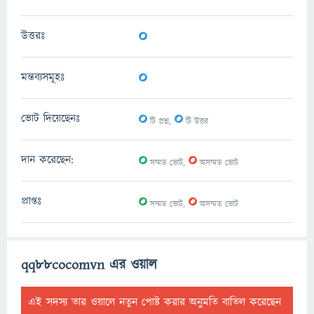
0
উত্তরঃ
0
মন্তব্যসমূহঃ
0
0
ভোট দিয়েছেনঃ
টি প্রশ্ন,
টি উত্তর
0
0
দান করেছেন:
সম্মত ভোট,
অসম্মত ভোট
0
0
প্রাপ্তঃ
সম্মত ভোট,
অসম্মত ভোট
qq88cocomvn এর ওয়াল
এই সদস্য তার ওয়ালে নতুন পোষ্ট করার অনুমতি বাতিল করেছেন