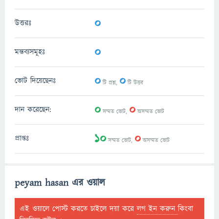
0
উত্তরঃ
0
মন্তব্যসমূহঃ
0
0
ভোট দিয়েছেনঃ
টি প্রশ্ন,
টি উত্তর
0
0
দান করেছেন:
সম্মত ভোট,
অসম্মত ভোট
10
0
প্রাপ্তঃ
সম্মত ভোট,
অসম্মত ভোট
peyam hasan এর ওয়াল
এই ওয়ালে পোস্ট করতে চাইলে দয়া করে
লগ ইন করুন
কিংবা