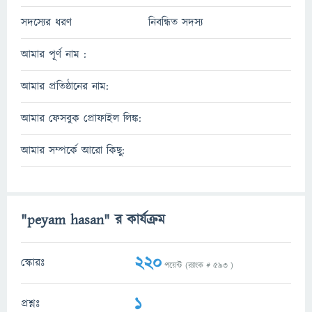
সদস্যের ধরণ
নিবন্ধিত সদস্য
আমার পূর্ণ নাম :
আমার প্রতিষ্ঠানের নাম:
আমার ফেসবুক প্রোফাইল লিঙ্ক:
আমার সম্পর্কে আরো কিছু:
"peyam hasan" র কার্যক্রম
220
স্কোরঃ
পয়েন্ট (র‌্যাংক #
593
)
1
প্রশ্নঃ