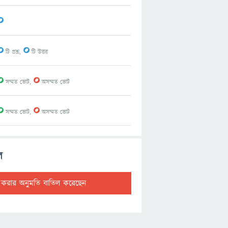
0
0
0
টি প্রশ্ন,
টি উত্তর
0
0
সম্মত ভোট,
অসম্মত ভোট
0
0
সম্মত ভোট,
অসম্মত ভোট
ল
ট করার অনুমতি বাতিল করেছেন