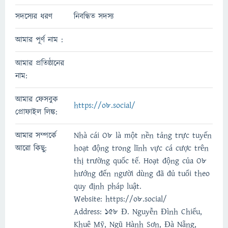
সদস্যের ধরণ
নিবন্ধিত সদস্য
আমার পূর্ণ নাম :
আমার প্রতিষ্ঠানের
নাম:
আমার ফেসবুক
https://o8.social/
প্রোফাইল লিঙ্ক:
আমার সম্পর্কে
Nhà cái O8 là một nền tảng trực tuyến
আরো কিছু:
hoạt động trong lĩnh vực cá cược trên
thị trường quốc tế. Hoạt động của O8
hướng đến người dùng đã đủ tuổi theo
quy định pháp luật.
Website: https://o8.social/
Address: 158 Đ. Nguyễn Đình Chiểu,
Khuê Mỹ, Ngũ Hành Sơn, Đà Nẵng,