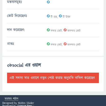
0
মন্তব্যসমূহঃ
0
0
ভোট দিয়েছেনঃ
টি প্রশ্ন,
টি উত্তর
0
0
দান করেছেন:
সম্মত ভোট,
অসম্মত ভোট
0
0
প্রাপ্তঃ
সম্মত ভোট,
অসম্মত ভোট
o8social এর ওয়াল
এই সদস্য তার ওয়ালে নতুন পোষ্ট করার অনুমতি বাতিল করেছেন
মতামত পাঠান
Designed by
Mobin Sikder
Powered by
Science Bee