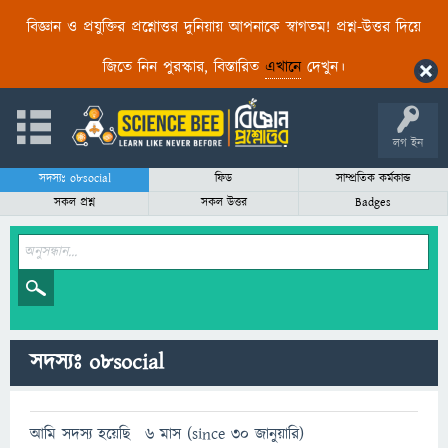
বিজ্ঞান ও প্রযুক্তির প্রশ্নোত্তর দুনিয়ায় আপনাকে স্বাগতম! প্রশ্ন-উত্তর দিয়ে
জিতে নিন পুরস্কার, বিস্তারিত
এখানে
দেখুন।
লগ ইন
সদস্যঃ o8social
ফিড
সাম্প্রতিক কর্মকান্ড
সকল প্রশ্ন
সকল উত্তর
Badges
সদস্যঃ o8social
আমি সদস্য হয়েছি
6 মাস (since 30 জানুয়ারি)