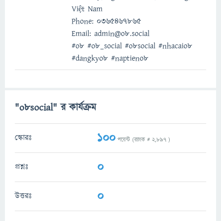
Việt Nam
Phone: 0365467865
Email: admin@o8.social
#o8 #o8_social #o8social #nhacaio8
#dangkyo8 #naptieno8
"o8social" র কার্যক্রম
100
স্কোরঃ
পয়েন্ট (র‌্যাংক #
2,897
)
0
প্রশ্নঃ
0
উত্তরঃ