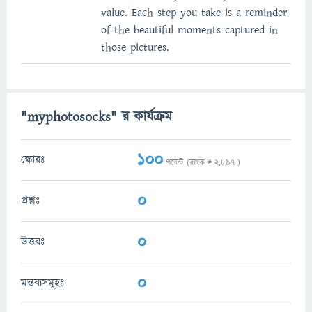
value. Each step you take is a reminder
of the beautiful moments captured in
those pictures.
"myphotosocks" র কার্যক্রম
100
স্কোরঃ
পয়েন্ট (র‌্যাংক #
2,897
)
0
প্রশ্নঃ
0
উত্তরঃ
0
মন্তব্যসমূহঃ