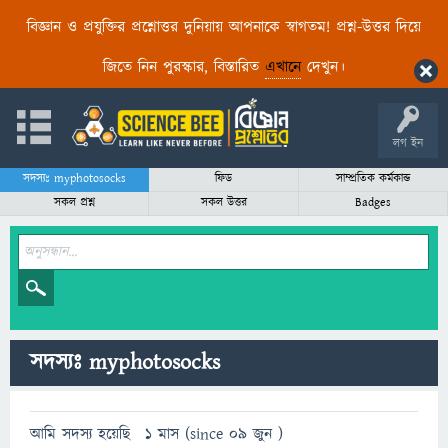
বিজ্ঞান ও প্রযুক্তির প্রশ্নোত্তর দুনিয়ায় আপনাকে স্বাগতম! প্রশ্ন-উত্তর দিয়ে
জিতে নিন পুরস্কার, বিস্তারিত
এখানে
দেখুন।
লগ ইন
সদস্যঃ myphotosocks
ফিড
সাম্প্রতিক কর্মকান্ড
সকল প্রশ্ন
সকল উত্তর
Badges
সদস্যঃ myphotosocks
আমি সদস্য হয়েছি
1 মাস (since 09 জুন )