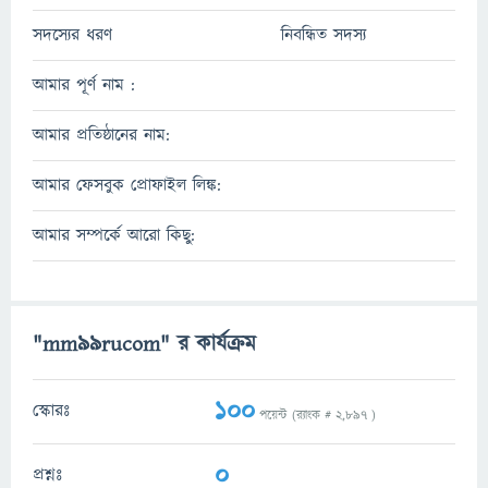
সদস্যের ধরণ
নিবন্ধিত সদস্য
আমার পূর্ণ নাম :
আমার প্রতিষ্ঠানের নাম:
আমার ফেসবুক প্রোফাইল লিঙ্ক:
আমার সম্পর্কে আরো কিছু:
"mm99rucom" র কার্যক্রম
100
স্কোরঃ
পয়েন্ট (র‌্যাংক #
2,897
)
0
প্রশ্নঃ