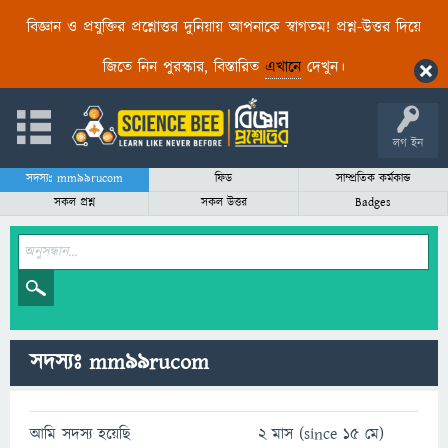
বিজ্ঞান ও প্রযুক্তির প্রশ্নোত্তর দুনিয়ায় আপনাকে স্বাগতম! প্রশ্ন-উত্তর দিয়ে
জিতে নিন পুরস্কার, বিস্তারিত
এখানে
দেখুন।
লগ ইন
সদস্যঃ mm99rucom
ফিড
সাম্প্রতিক কর্মকান্ড
সকল প্রশ্ন
সকল উত্তর
Badges
সদস্যঃ mm99rucom
আমি সদস্য হয়েছি
2 মাস (since 15 মে)