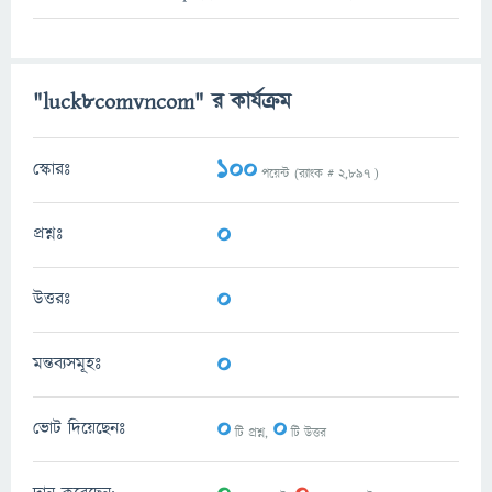
"luck8comvncom" র কার্যক্রম
100
স্কোরঃ
পয়েন্ট (র‌্যাংক #
2,897
)
0
প্রশ্নঃ
0
উত্তরঃ
0
মন্তব্যসমূহঃ
0
0
ভোট দিয়েছেনঃ
টি প্রশ্ন,
টি উত্তর