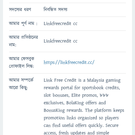
সদস্যের ধরণ
নিবন্ধিত সদস্য
আমার পূর্ণ নাম :
Linkfreecredit cc
আমার প্রতিষ্ঠানের
Linkfreecredit cc
নাম:
আমার ফেসবুক
https://linkfreecredit.cc/
প্রোফাইল লিঙ্ক:
আমার সম্পর্কে
Link Free Credit is a Malaysia gaming
আরো কিছু:
rewards portal for sportsbook credits,
slot bonuses, Elite promos, 888
exclusives, BolaKing offers and
BonusKing rewards. The platform keeps
promotion links organized so players
can find useful offers quickly. Secure
access, fresh updates and simple