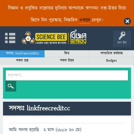
বিজ্ঞান ও প্রযুক্তির প্রশ্নোত্তর দুনিয়ায় আপনাকে স্বাগতম! প্রশ্ন-উত্তর দিয়ে
জিতে নিন পুরস্কার, বিস্তারিত
এখানে
দেখুন।
লগ ইন
সদস্যঃ linkfreecreditcc
ফিড
সাম্প্রতিক কর্মকান্ড
সকল প্রশ্ন
সকল উত্তর
Badges
সদস্যঃ linkfreecreditcc
আমি সদস্য হয়েছি
2 মাস (since 20 মে)