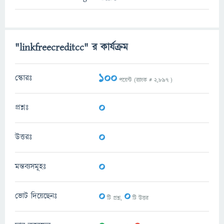
"linkfreecreditcc" র কার্যক্রম
100
স্কোরঃ
পয়েন্ট (র‌্যাংক #
2,897
)
0
প্রশ্নঃ
0
উত্তরঃ
0
মন্তব্যসমূহঃ
0
0
ভোট দিয়েছেনঃ
টি প্রশ্ন,
টি উত্তর