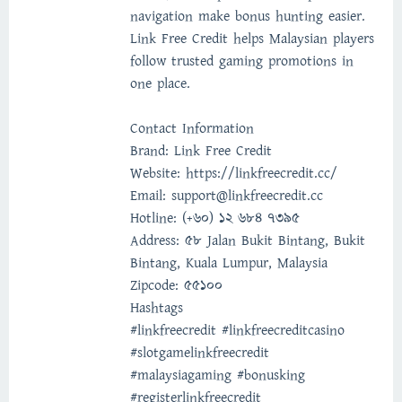
navigation make bonus hunting easier.
Link Free Credit helps Malaysian players
follow trusted gaming promotions in
one place.
Contact Information
Brand: Link Free Credit
Website: https://linkfreecredit.cc/
Email: support@linkfreecredit.cc
Hotline: (+60) 12 684 7395
Address: 58 Jalan Bukit Bintang, Bukit
Bintang, Kuala Lumpur, Malaysia
Zipcode: 55100
Hashtags
#linkfreecredit #linkfreecreditcasino
#slotgamelinkfreecredit
#malaysiagaming #bonusking
#registerlinkfreecredit