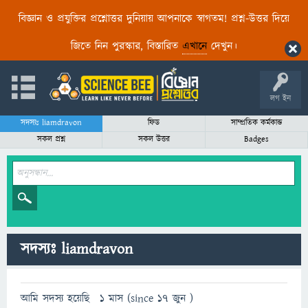
বিজ্ঞান ও প্রযুক্তির প্রশ্নোত্তর দুনিয়ায় আপনাকে স্বাগতম! প্রশ্ন-উত্তর দিয়ে
জিতে নিন পুরস্কার, বিস্তারিত
এখানে
দেখুন।
লগ ইন
সদস্যঃ liamdravon
ফিড
সাম্প্রতিক কর্মকান্ড
সকল প্রশ্ন
সকল উত্তর
Badges
সদস্যঃ liamdravon
আমি সদস্য হয়েছি
1 মাস (since 17 জুন )