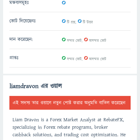
0
মন্তব্যসমূহঃ
0
0
ভোট দিয়েছেনঃ
টি প্রশ্ন,
টি উত্তর
0
0
দান করেছেন:
সম্মত ভোট,
অসম্মত ভোট
0
0
প্রাপ্তঃ
সম্মত ভোট,
অসম্মত ভোট
liamdravon এর ওয়াল
এই সদস্য তার ওয়ালে নতুন পোষ্ট করার অনুমতি বাতিল করেছেন
Liam Dravon is a Forex Market Analyst at RebateFX,
specializing in Forex rebate programs, broker
cashback solutions, and trading cost optimization. He