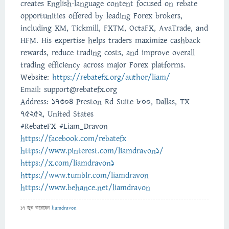
creates English-language content focused on rebate
opportunities offered by leading Forex brokers,
including XM, Tickmill, FXTM, OctaFX, AvaTrade, and
HFM. His expertise helps traders maximize cashback
rewards, reduce trading costs, and improve overall
trading efficiency across major Forex platforms.
Website:
https://rebatefx.org/author/liam/
Email: support@rebatefx.org
Address: 17304 Preston Rd Suite 800, Dallas, TX
75252, United States
#RebateFX #Liam_Dravon
https://facebook.com/rebatefx
https://www.pinterest.com/liamdravon1/
https://x.com/liamdravon1
https://www.tumblr.com/liamdravon
https://www.behance.net/liamdravon
17 জুন
করেছেন
liamdravon