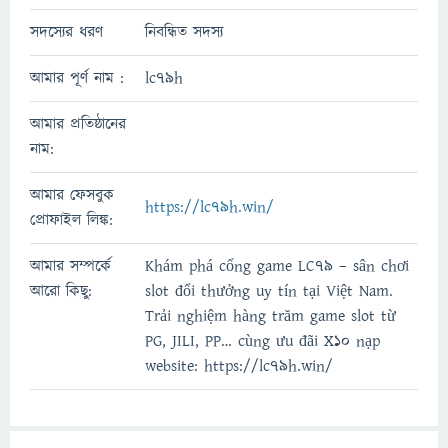
সদস্যের ধরণ
নিবন্ধিত সদস্য
আমার পূর্ণ নাম :
lc79h
আমার প্রতিষ্ঠানের
নাম:
আমার ফেসবুক
https://lc79h.win/
প্রোফাইল লিঙ্ক:
আমার সম্পর্কে
Khám phá cổng game LC79 – sân chơi
আরো কিছু:
slot đổi thưởng uy tín tại Việt Nam.
Trải nghiệm hàng trăm game slot từ
PG, JILI, PP… cùng ưu đãi X10 nạp
website: https://lc79h.win/