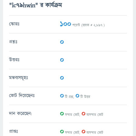
"lc79hwin" র কার্যক্রম
100
স্কোরঃ
পয়েন্ট (র‌্যাংক #
2,897
)
0
প্রশ্নঃ
0
উত্তরঃ
0
মন্তব্যসমূহঃ
0
0
ভোট দিয়েছেনঃ
টি প্রশ্ন,
টি উত্তর
0
0
দান করেছেন:
সম্মত ভোট,
অসম্মত ভোট
0
0
প্রাপ্তঃ
সম্মত ভোট,
অসম্মত ভোট