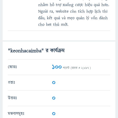
nhằm hỗ trợ xuống cược hiệu quả hơn.
Ngoài ra, website còn tích hợp lịch thi
đấu, kết quả và mẹo quản lý vốn dành
cho bet thủ mới.
"keonhacaimba" র কার্যক্রম
100
স্কোরঃ
পয়েন্ট (র‌্যাংক #
2,897
)
0
প্রশ্নঃ
0
উত্তরঃ
0
মন্তব্যসমূহঃ