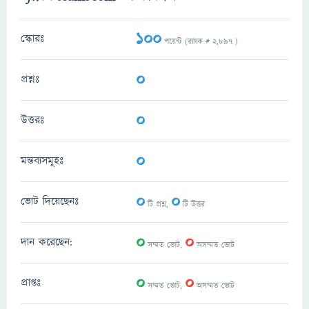
100
স্কোরঃ
পয়েন্ট (র‌্যাংক #
2,897
)
0
প্রশ্নঃ
0
উত্তরঃ
0
মন্তব্যসমূহঃ
0
0
ভোট দিয়েছেনঃ
টি প্রশ্ন,
টি উত্তর
0
0
দান করেছেন:
সম্মত ভোট,
অসম্মত ভোট
0
0
প্রাপ্তঃ
সম্মত ভোট,
অসম্মত ভোট