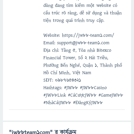
dùng đang tìm kiếm một website có
cấu trúc rõ ràng, dễ sử dụng và thuận
tiện trong quá trình truy cập.
Website: https://jw88-team1.com/
Email: support@jw88-team1.com
Địa chỉ: Tầng 5, Tòa nhà Bitexco
Financial Tower, Số 2 Hải Triều,
Phường Bến Nghé, Quận 1, Thành phố
Hồ Chí Minh, Việt Nam
SĐT: 0987654321
Hashtags: #JW88 #JW88Casino
#JW88Link #CáCượcJW88 #GameJW88
#NhàCáiJW88 #ĐăngKýJW88
"jw88team1com" র কার্যক্রম