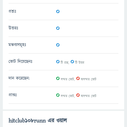
0
প্রশ্নঃ
0
উত্তরঃ
0
মন্তব্যসমূহঃ
0
0
ভোট দিয়েছেনঃ
টি প্রশ্ন,
টি উত্তর
0
0
দান করেছেন:
সম্মত ভোট,
অসম্মত ভোট
0
0
প্রাপ্তঃ
সম্মত ভোট,
অসম্মত ভোট
hitclub108runn এর ওয়াল