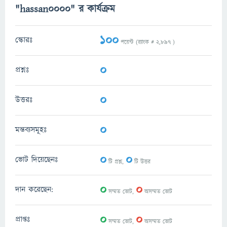
"hassan0000" র কার্যক্রম
100
স্কোরঃ
পয়েন্ট (র‌্যাংক #
2,897
)
0
প্রশ্নঃ
0
উত্তরঃ
0
মন্তব্যসমূহঃ
0
0
ভোট দিয়েছেনঃ
টি প্রশ্ন,
টি উত্তর
0
0
দান করেছেন:
সম্মত ভোট,
অসম্মত ভোট
0
0
প্রাপ্তঃ
সম্মত ভোট,
অসম্মত ভোট