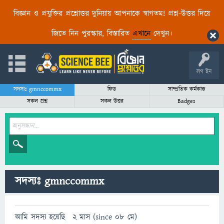
বিজ্ঞান ও প্রযুক্তির প্রশ্নোত্তর দুনিয়ায় আপনাকে স্বাগতম! প্রশ্ন-উত্তর দিয়ে
জিতে নিন পুরস্কার, বিস্তারিত
এখানে
দেখুন।
লগ ইন
সদস্যঃ gmnccommx
ফিড
সাম্প্রতিক কর্মকান্ড
সকল প্রশ্ন
সকল উত্তর
Badges
সদস্যঃ gmnccommx
আমি সদস্য হয়েছি
2 মাস (since 08 মে)