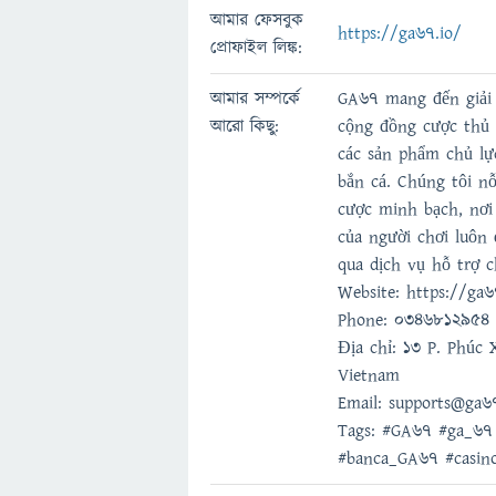
আমার ফেসবুক
https://ga67.io/
প্রোফাইল লিঙ্ক:
আমার সম্পর্কে
GA67 mang đến giải p
আরো কিছু:
cộng đồng cược thủ v
các sản phẩm chủ lự
bắn cá. Chúng tôi n
cược minh bạch, nơi
của người chơi luôn
qua dịch vụ hỗ trợ 
Website: https://ga6
Phone: 0346812954
Địa chỉ: 13 P. Phúc 
Vietnam
Email: supports@ga6
Tags: #GA67 #ga_67
#banca_GA67 #casin