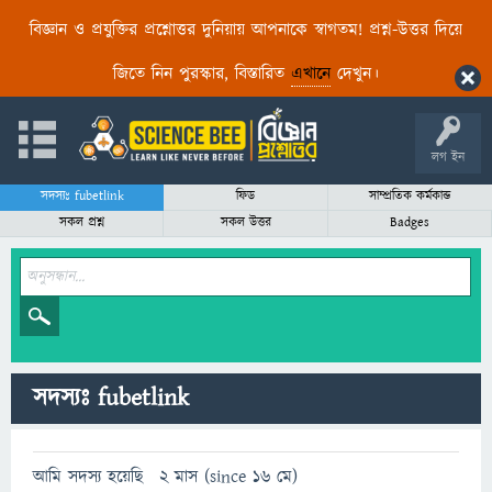
বিজ্ঞান ও প্রযুক্তির প্রশ্নোত্তর দুনিয়ায় আপনাকে স্বাগতম! প্রশ্ন-উত্তর দিয়ে
জিতে নিন পুরস্কার, বিস্তারিত
এখানে
দেখুন।
লগ ইন
সদস্যঃ fubetlink
ফিড
সাম্প্রতিক কর্মকান্ড
সকল প্রশ্ন
সকল উত্তর
Badges
সদস্যঃ fubetlink
আমি সদস্য হয়েছি
2 মাস (since 16 মে)