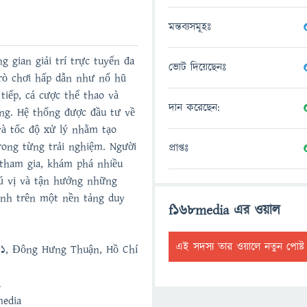
মন্তব্যসমূহঃ
 gian giải trí trực tuyến đa
ভোট দিয়েছেনঃ
trò chơi hấp dẫn như nổ hũ
 tiếp, cá cược thể thao và
দান করেছেন:
ng. Hệ thống được đầu tư về
và tốc độ xử lý nhằm tạo
ong từng trải nghiệm. Người
প্রাপ্তঃ
 tham gia, khám phá nhiều
hú vị và tận hưởng những
tính trên một nền tảng duy
f168media এর ওয়াল
এই সদস্য তার ওয়ালে নতুন পোষ্
81, Đông Hưng Thuận, Hồ Chí
7
media