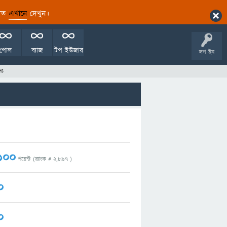
ারিত
এখানে
দেখুন।
পোল
ব্যাজ
টপ ইউজার
লগ ইন
es
100
পয়েন্ট (র‌্যাংক #
2,897
)
0
0