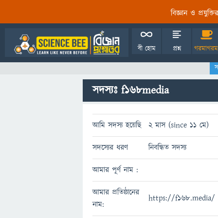
বিজ্ঞান ও প্রযুক্
বী হোম
প্রশ্ন
গরমাগরম
স
সদস্যঃ f168media
আমি সদস্য হয়েছি
2 মাস (since 11 মে)
সদস্যের ধরণ
নিবন্ধিত সদস্য
আমার পূর্ণ নাম :
আমার প্রতিষ্ঠানের
https://f168.media/
নাম: