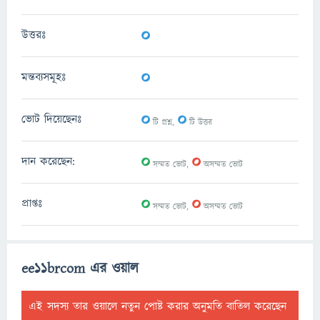
0
উত্তরঃ
0
মন্তব্যসমূহঃ
0
0
ভোট দিয়েছেনঃ
টি প্রশ্ন,
টি উত্তর
0
0
দান করেছেন:
সম্মত ভোট,
অসম্মত ভোট
0
0
প্রাপ্তঃ
সম্মত ভোট,
অসম্মত ভোট
ee11brcom এর ওয়াল
এই সদস্য তার ওয়ালে নতুন পোষ্ট করার অনুমতি বাতিল করেছেন