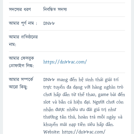
সদস্যের ধরণ
নিবন্ধিত সদস্য
আমার পূর্ণ নাম :
DN88
আমার প্রতিষ্ঠানের
নাম:
আমার ফেসবুক
https://dn88ac.com/
প্রোফাইল লিঙ্ক:
আমার সম্পর্কে
DN88 mang đến hệ sinh thái giải trí
আরো কিছু:
trực tuyến đa dạng với hàng nghìn trò
chơi hấp dẫn từ thể thao, game bài đến
slot và bắn cá hiện đại. Người chơi còn
nhận được nhiều ưu đãi giá trị như
thưởng tân thủ, hoàn trả mỗi ngày và
khuyến mãi nạp tiền siêu hấp dẫn.
Website: https://dn88ac.com/