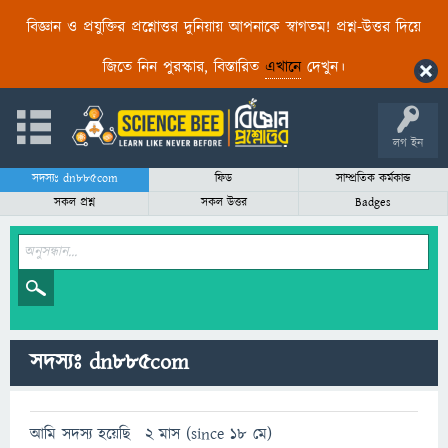
বিজ্ঞান ও প্রযুক্তির প্রশ্নোত্তর দুনিয়ায় আপনাকে স্বাগতম! প্রশ্ন-উত্তর দিয়ে
জিতে নিন পুরস্কার, বিস্তারিত
এখানে
দেখুন।
লগ ইন
সদস্যঃ dn885com
ফিড
সাম্প্রতিক কর্মকান্ড
সকল প্রশ্ন
সকল উত্তর
Badges
সদস্যঃ dn885com
আমি সদস্য হয়েছি
2 মাস (since 18 মে)