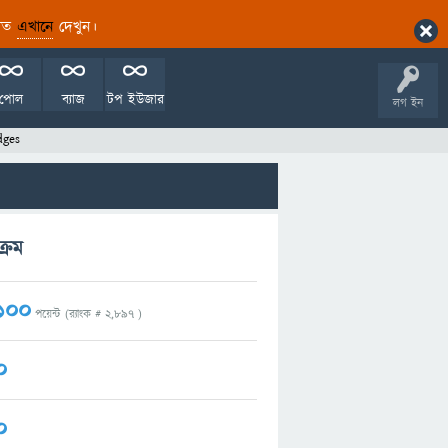
ারিত
এখানে
দেখুন।
পোল
ব্যাজ
টপ ইউজার
লগ ইন
dges
্রম
100
পয়েন্ট (র‌্যাংক #
2,897
)
0
0