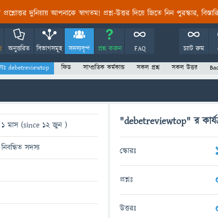
তির প্রশ্নোত্তর দুনিয়ায় আপনাকে স্বাগতম! প্রশ্ন-উত্তর দিয়ে জিতে নিন পুরস্কার, বিস্ত
!
অনুত্তরিত
বিভাগসমূহ
সদস্যবৃন্দ
প্রশ্ন করুন
FAQ
চ্যাট রুম
্যঃ debetreviewtop
ফিড
সাম্প্রতিক কর্মকান্ড
সকল প্রশ্ন
সকল উত্তর
Ba
"debetreviewtop" র কার্যক
1 মাস (since 12 জুন )
নিবন্ধিত সদস্য
স্কোরঃ
প্রশ্নঃ
উত্তরঃ