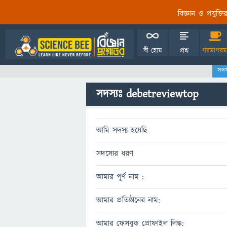
বিজ্ঞান ও প্রযুক্
বী হোম
প্রশ্ন
গরমাগরম
সদস
সদস্যঃ debetreviewtop
আমি সদস্য হয়েছি
সদস্যের ধরণ
আমার পূর্ণ নাম :
আমার প্রতিষ্ঠানের নাম:
আমার ফেসবুক প্রোফাইল লিঙ্ক: