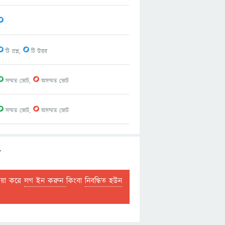
0
0
0
টি প্রশ্ন,
টি উত্তর
0
0
সম্মত ভোট,
অসম্মত ভোট
0
0
সম্মত ভোট,
অসম্মত ভোট
ল
দয়া করে
লগ ইন করুন
কিংবা
নিবন্ধিত হউন