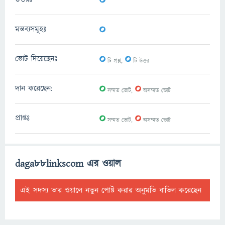
0
মন্তব্যসমূহঃ
0
0
ভোট দিয়েছেনঃ
টি প্রশ্ন,
টি উত্তর
0
0
দান করেছেন:
সম্মত ভোট,
অসম্মত ভোট
0
0
প্রাপ্তঃ
সম্মত ভোট,
অসম্মত ভোট
daga88linkscom এর ওয়াল
এই সদস্য তার ওয়ালে নতুন পোষ্ট করার অনুমতি বাতিল করেছেন