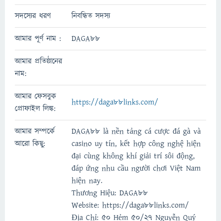
সদস্যের ধরণ
নিবন্ধিত সদস্য
আমার পূর্ণ নাম :
DAGA88
আমার প্রতিষ্ঠানের
নাম:
আমার ফেসবুক
https://daga88links.com/
প্রোফাইল লিঙ্ক:
আমার সম্পর্কে
DAGA88 là nền tảng cá cược đá gà và
আরো কিছু:
casino uy tín, kết hợp công nghệ hiện
đại cùng không khí giải trí sôi động,
đáp ứng nhu cầu người chơi Việt Nam
hiện nay.
Thương Hiệu: DAGA88
Website: https://daga88links.com/
Địa Chỉ: 50 Hẻm 50/27 Nguyễn Quý