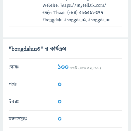
Website: https://mysell.uk.com/
Điện Thoại: (+84) 566598377
#bongdalu #bongdalu2 #bongdaluu
"bongdaluu3" র কার্যক্রম
100
স্কোরঃ
পয়েন্ট (র‌্যাংক #
2,897
)
0
প্রশ্নঃ
0
উত্তরঃ
0
মন্তব্যসমূহঃ