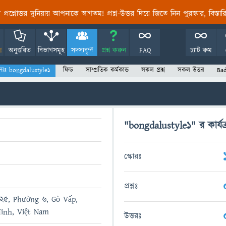
তির প্রশ্নোত্তর দুনিয়ায় আপনাকে স্বাগতম! প্রশ্ন-উত্তর দিয়ে জিতে নিন পুরস্কার, বিস্ত
!
অনুত্তরিত
বিভাগসমূহ
সদস্যবৃন্দ
প্রশ্ন করুন
FAQ
চ্যাট রুম
্যঃ bongdalustyle1
ফিড
সাম্প্রতিক কর্মকান্ড
সকল প্রশ্ন
সকল উত্তর
Bad
"bongdalustyle1" র কার্যক
স্কোরঃ
প্রশ্নঃ
25, Phường 6, Gò Vấp,
inh, Việt Nam
উত্তরঃ