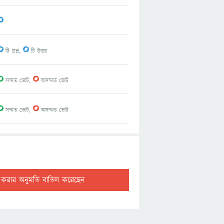
0
0
0
টি প্রশ্ন,
টি উত্তর
0
0
সম্মত ভোট,
অসম্মত ভোট
0
0
সম্মত ভোট,
অসম্মত ভোট
ট করার অনুমতি বাতিল করেছেন