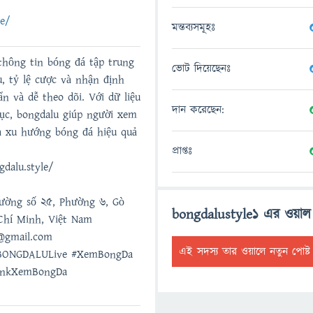
le/
মন্তব্যসমূহঃ
hông tin bóng đá tập trung
ভোট দিয়েছেনঃ
, tỷ lệ cược và nhận định
n và dễ theo dõi. Với dữ liệu
দান করেছেন:
tục, bongdalu giúp người xem
à xu hướng bóng đá hiệu quả
প্রাপ্তঃ
gdalu.style/
ường số 25, Phường 6, Gò
bongdalustyle1 এর ওয়াল
Chí Minh, Việt Nam
e@gmail.com
এই সদস্য তার ওয়ালে নতুন পোষ্
BONGDALULive #XemBongDa
LinkXemBongDa