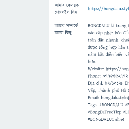
আমার ফেসবুক
https://bongdalu.sty
প্রোফাইল লিঙ্ক:
আমার সম্পর্কে
BONGDALU là trang t
আরো কিছু:
vào cập nhật kèo đấu
trận đấu nhanh, chuẩ
được tổng hợp liên 
nắm bắt diễn biến v
hơn.
Website: https://bon
Phone: 0775552772
Địa chỉ: 92/1012F Đ
Vấp, Thành phố Hồ 
Email: bongdalustyl
Tags: #BONGDALU #
#BongDaTrucTiep #
#BONGDALUOnline