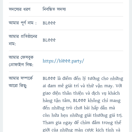
সদস্যের ধরণ
নিবন্ধিত সদস্য
আমার পূর্ণ নাম :
BL555
আমার প্রতিষ্ঠানের
BL555
নাম:
আমার ফেসবুক
https://bl555.party/
প্রোফাইল লিঙ্ক:
আমার সম্পর্কে
BL555 là điểm đến lý tưởng cho những
আরো কিছু:
ai đam mê giải trí và thử vận may. Với
giao diện thân thiện và dịch vụ khách
hàng tận tâm, BL555 không chỉ mang
đến những trò chơi bài hấp dẫn mà
còn hứa hẹn những giải thưởng giá trị.
Tham gia ngay để chìm đắm trong thế
giới của những màn cược kịch tính và