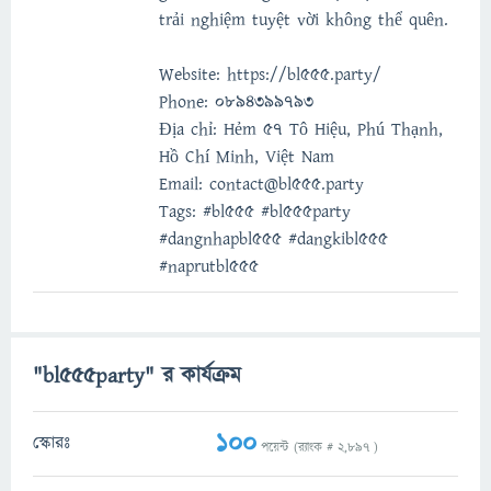
trải nghiệm tuyệt vời không thể quên.
Website: https://bl555.party/
Phone: 0894399793
Địa chỉ: Hẻm 57 Tô Hiệu, Phú Thạnh,
Hồ Chí Minh, Việt Nam
Email: contact@bl555.party
Tags: #bl555 #bl555party
#dangnhapbl555 #dangkibl555
#naprutbl555
"bl555party" র কার্যক্রম
100
স্কোরঃ
পয়েন্ট (র‌্যাংক #
2,897
)