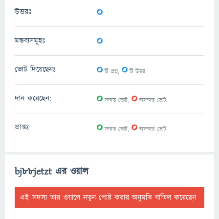
0
উত্তরঃ
0
মন্তব্যসমূহঃ
0
0
ভোট দিয়েছেনঃ
টি প্রশ্ন,
টি উত্তর
0
0
দান করেছেন:
সম্মত ভোট,
অসম্মত ভোট
0
0
প্রাপ্তঃ
সম্মত ভোট,
অসম্মত ভোট
bj88jetzt এর ওয়াল
এই সদস্য তার ওয়ালে নতুন পোষ্ট করার অনুমতি বাতিল করেছেন