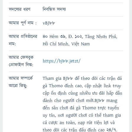
সদস্যের ধরণ
নিবন্ধিত সদস্য
আমার পূর্ণ নাম :
vBJ88
আমার প্রতিষ্ঠানের
40 Hẻm 39, Đ. 102, Tăng Nhơn Phú,
নাম:
Hồ Chí Minh, Việt Nam
আমার ফেসবুক
https://bj88.jetzt/
প্রোফাইল লিঙ্ক:
আমার সম্পর্কে
Tham gia BJ88 để theo dõi các trận đá
আরো কিছু:
gà Thomo đỉnh cao, cập nhật link truy
cập ổn định cùng nhiều ưu đãi hấp dẫn
dành cho người chơi mới.BJ88 mang
đến sân chơi đá gà Thomo trực tuyến
uy tín, nơi người chơi có thể tham gia
cá cược an toàn, nạp rút tiện lợi và
theo dõi các trận đấu đỉnh cao 24/7.