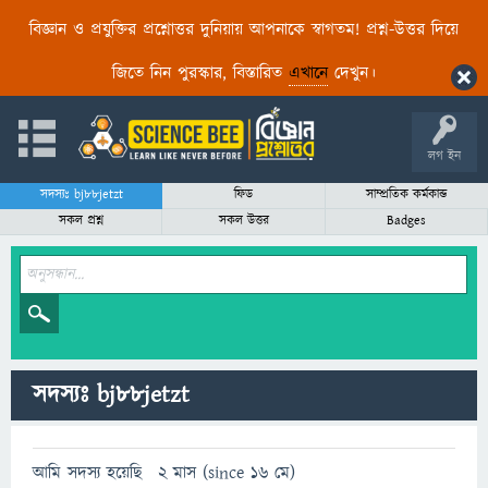
বিজ্ঞান ও প্রযুক্তির প্রশ্নোত্তর দুনিয়ায় আপনাকে স্বাগতম! প্রশ্ন-উত্তর দিয়ে
জিতে নিন পুরস্কার, বিস্তারিত
এখানে
দেখুন।
লগ ইন
সদস্যঃ bj88jetzt
ফিড
সাম্প্রতিক কর্মকান্ড
সকল প্রশ্ন
সকল উত্তর
Badges
সদস্যঃ bj88jetzt
আমি সদস্য হয়েছি
2 মাস (since 16 মে)