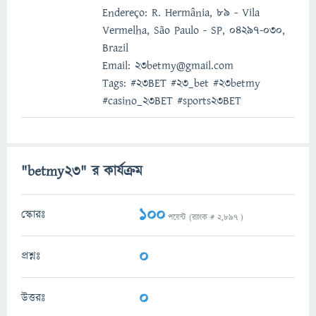
Endereço: R. Hermânia, 89 - Vila
Vermelha, São Paulo - SP, 04297-030,
Brazil
Email: 23betmy@gmail.com
Tags: #23BET #23_bet #23betmy
#casino_23BET #sports23BET
"betmy23" র কার্যক্রম
100
স্কোরঃ
পয়েন্ট (র‌্যাংক #
2,897
)
0
প্রশ্নঃ
0
উত্তরঃ