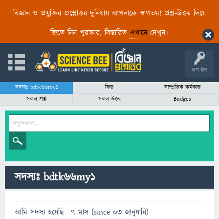
বিজ্ঞান ও প্রযুক্তির প্রশ্নোত্তর দুনিয়ায় আপনাকে স্বাগতম! প্রশ্ন-উত্তর দিয়ে
জিতে নিন পুরস্কার, বিস্তারিত
এখানে
দেখুন।
লগ ইন
সদস্যঃ bdtk66my1
ফিড
সাম্প্রতিক কর্মকান্ড
সকল প্রশ্ন
সকল উত্তর
Badges
সদস্যঃ bdtk66my1
আমি সদস্য হয়েছি
7 মাস (since 03 জানুয়ারি)