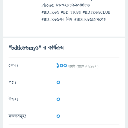
Phone: 8802889204486
#BDTK66 #BD_TK66 #BDTK66CLUB
#BDTK66এর লিঙ্ক #BDTK66হোমপেজ
"bdtk66my1" র কার্যক্রম
100
স্কোরঃ
পয়েন্ট (র‌্যাংক #
2,897
)
0
প্রশ্নঃ
0
উত্তরঃ
0
মন্তব্যসমূহঃ