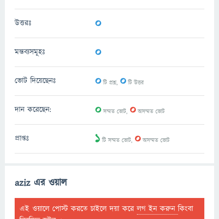
0
উত্তরঃ
0
মন্তব্যসমূহঃ
0
0
ভোট দিয়েছেনঃ
টি প্রশ্ন,
টি উত্তর
0
0
দান করেছেন:
সম্মত ভোট,
অসম্মত ভোট
1
0
প্রাপ্তঃ
টি সম্মত ভোট,
অসম্মত ভোট
aziz এর ওয়াল
এই ওয়ালে পোস্ট করতে চাইলে দয়া করে
লগ ইন করুন
কিংবা