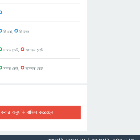
0
0
0
টি প্রশ্ন,
টি উত্তর
0
0
সম্মত ভোট,
অসম্মত ভোট
0
0
সম্মত ভোট,
অসম্মত ভোট
ট করার অনুমতি বাতিল করেছেন