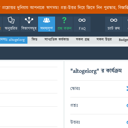
তির প্রশ্নোত্তর দুনিয়ায় আপনাকে স্বাগতম! প্রশ্ন-উত্তর দিয়ে জিতে নিন পুরস্কার, বিস্ত
!
অনুত্তরিত
বিভাগসমূহ
সদস্যবৃন্দ
প্রশ্ন করুন
FAQ
চ্যাট রুম
সদস্যঃ altogelorg
ফিড
সাম্প্রতিক কর্মকান্ড
সকল প্রশ্ন
সকল উত্তর
Badge
"altogelorg" র কার্যক্রম
স্কোরঃ
প্রশ্নঃ
উত্তরঃ