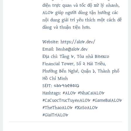
diện trực quan và tốc độ xử lý nhanh,
ALO8 giúp người dùng tận hưởng các
nội dung giải trí yêu thích một cách dễ
dàng và thuận tiện hơn.
Website: https://alo8.dev/
Email: lienhe@alo8.dev
Địa chỉ: Tầng 8, Tòa nhà Bitexco
Financial Tower, Số 2 Hải Triều,
Phường Bến Nghé, Quận 1, Thành phố
Hồ Chí Minh
SĐT: 0987654321
Hashtags: #ALO8 #NhaCaiALO8
#CaCuocTrucTuyenALO8 #GameBaiALO8
#TheThaoALO8 #XoSoALO8
#GiaiTriALO8