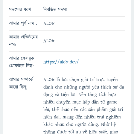
সদস্যের ধরণ
নিবন্ধিত সদস্য
আমার পূর্ণ নাম :
ALO8
আমার প্রতিষ্ঠানের
ALO8
নাম:
আমার ফেসবুক
https://alo8.dev/
প্রোফাইল লিঙ্ক:
আমার সম্পর্কে
ALO8 là lựa chọn giải trí trực tuyến
আরো কিছু:
dành cho những người yêu thích sự đa
dạng và tiện lợi. Nền tảng tích hợp
nhiều chuyên mục hấp dẫn từ game
bài, thể thao đến các sản phẩm giải trí
hiện đại, mang đến nhiều trải nghiệm
khác nhau cho người dùng. Nhờ hệ
thống được tối ưu về hiệu suất, giao