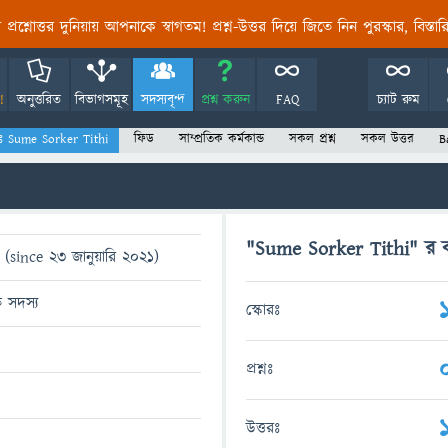
তির প্রশ্নোত্তর দুনিয়ায় আপনাকে স্বাগতম! প্রশ্ন-উত্তর দিয়ে জিতে নিন পুরস্কার, বিস্ত
!
অনুত্তরিত
বিভাগসমূহ
সদস্যবৃন্দ
প্রশ্ন করুন
FAQ
চ্যাট রুম
যঃ Sume Sorker Tithi
ফিড
সাম্প্রতিক কর্মকান্ড
সকল প্রশ্ন
সকল উত্তর
B
"Sume Sorker Tithi" র কা
(since 23 জানুয়ারি 2021)
ত সদস্য
স্কোরঃ
প্রশ্নঃ
উত্তরঃ