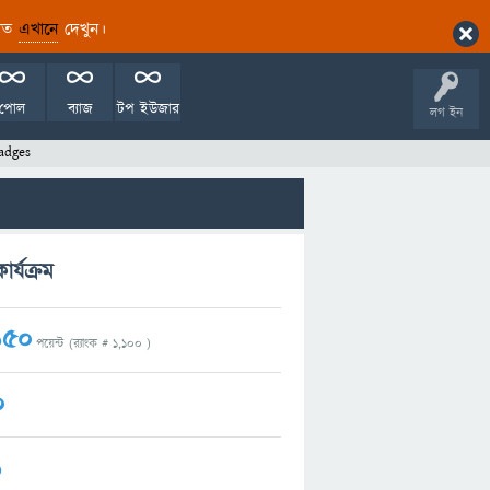
ারিত
এখানে
দেখুন।
পোল
ব্যাজ
টপ ইউজার
লগ ইন
adges
র্যক্রম
150
পয়েন্ট (র‌্যাংক #
1,100
)
0
1