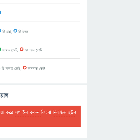
0
0
0
টি প্রশ্ন,
টি উত্তর
0
0
সম্মত ভোট,
অসম্মত ভোট
1
0
টি সম্মত ভোট,
অসম্মত ভোট
য়াল
দয়া করে
লগ ইন করুন
কিংবা
নিবন্ধিত হউন