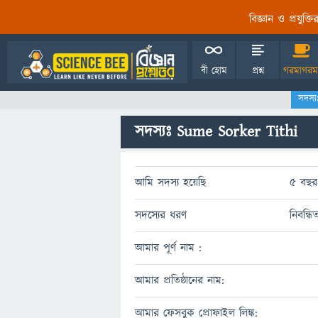
বিজ্ঞান ও প্রযুক্
বী হোম
প্রশ্ন
গরমাগরম
সদস্
সদস্যঃ Sume Sorker Tithi
আমি সদস্য হয়েছি
5 বছর 
সদস্যের ধরণ
নিবন্ধি
আমার পূর্ণ নাম :
আমার প্রতিষ্ঠানের নাম:
আমার ফেসবুক প্রোফাইল লিঙ্ক: