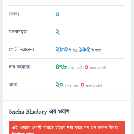
0
উত্তরঃ
2
মন্তব্যসমূহঃ
283
195
ভোট দিয়েছেনঃ
টি প্রশ্ন,
টি উত্তর
478
0
দান করেছেন:
সম্মত ভোট,
অসম্মত ভোট
20
0
প্রাপ্তঃ
সম্মত ভোট,
অসম্মত ভোট
Sneha Bhadury এর ওয়াল
এই ওয়ালে পোস্ট করতে চাইলে দয়া করে
লগ ইন করুন
কিংবা