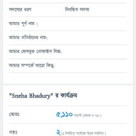
সদস্যের ধরণ
নিবন্ধিত সদস্য
আমার পূর্ণ নাম :
আমার প্রতিষ্ঠানের নাম:
আমার ফেসবুক প্রোফাইল লিঙ্ক:
আমার সম্পর্কে আরো কিছু:
"Sneha Bhadury" র কার্যক্রম
5,110
স্কোরঃ
পয়েন্ট (র‌্যাংক #
73
)
2
প্রশ্নঃ
(
1
নির্বাচিত সর্বোত্তম উত্তর সম্বলিত )