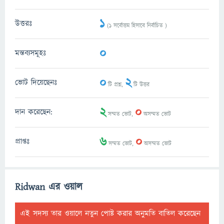
1
উত্তরঃ
(
1
সর্বোত্তম হিসাবে নির্বাচিত )
0
মন্তব্যসমূহঃ
0
2
ভোট দিয়েছেনঃ
টি প্রশ্ন,
টি উত্তর
2
0
দান করেছেন:
সম্মত ভোট,
অসম্মত ভোট
6
0
প্রাপ্তঃ
সম্মত ভোট,
অসম্মত ভোট
Ridwan এর ওয়াল
এই সদস্য তার ওয়ালে নতুন পোষ্ট করার অনুমতি বাতিল করেছেন