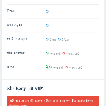
0
উত্তরঃ
0
মন্তব্যসমূহঃ
0
0
ভোট দিয়েছেনঃ
টি প্রশ্ন,
টি উত্তর
0
0
দান করেছেন:
সম্মত ভোট,
অসম্মত ভোট
20
0
প্রাপ্তঃ
সম্মত ভোট,
অসম্মত ভোট
Rhr Rony এর ওয়াল
এই ওয়ালে পোস্ট করতে চাইলে দয়া করে
লগ ইন করুন
কিংবা