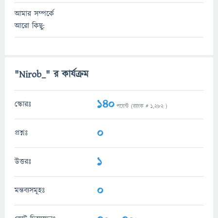
আমার সম্পর্কে
আরো কিছু:
"Nirob_" র কার্যক্রম
140
স্কোরঃ
পয়েন্ট (র‌্যাংক #
1,282
)
0
প্রশ্নঃ
1
উত্তরঃ
0
মন্তব্যসমূহঃ