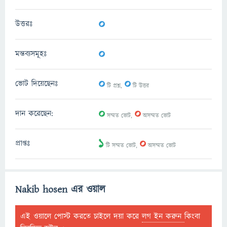
0
উত্তরঃ
0
মন্তব্যসমূহঃ
0
0
ভোট দিয়েছেনঃ
টি প্রশ্ন,
টি উত্তর
0
0
দান করেছেন:
সম্মত ভোট,
অসম্মত ভোট
1
0
প্রাপ্তঃ
টি সম্মত ভোট,
অসম্মত ভোট
Nakib hosen এর ওয়াল
এই ওয়ালে পোস্ট করতে চাইলে দয়া করে
লগ ইন করুন
কিংবা