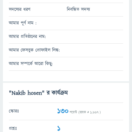
সদস্যের ধরণ
নিবন্ধিত সদস্য
আমার পূর্ণ নাম :
আমার প্রতিষ্ঠানের নাম:
আমার ফেসবুক প্রোফাইল লিঙ্ক:
আমার সম্পর্কে আরো কিছু:
"Nakib hosen" র কার্যক্রম
130
স্কোরঃ
পয়েন্ট (র‌্যাংক #
1,667
)
1
প্রশ্নঃ