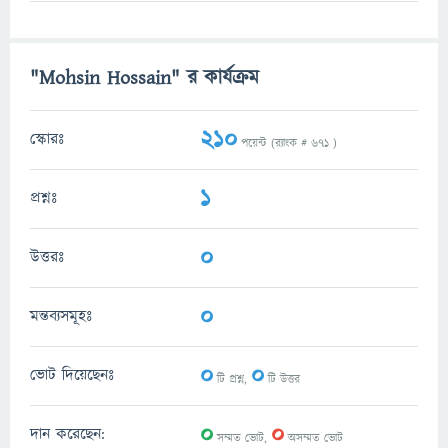
"Mohsin Hossain" র কার্যক্রম
210
স্কোরঃ
পয়েন্ট (র‌্যাংক #
671
)
1
প্রশ্নঃ
0
উত্তরঃ
0
মন্তব্যসমূহঃ
0
0
ভোট দিয়েছেনঃ
টি প্রশ্ন,
টি উত্তর
0
0
দান করেছেন:
সম্মত ভোট,
অসম্মত ভোট