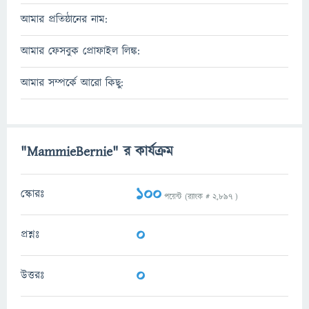
আমার প্রতিষ্ঠানের নাম:
আমার ফেসবুক প্রোফাইল লিঙ্ক:
আমার সম্পর্কে আরো কিছু:
"MammieBernie" র কার্যক্রম
100
স্কোরঃ
পয়েন্ট (র‌্যাংক #
2,897
)
0
প্রশ্নঃ
0
উত্তরঃ