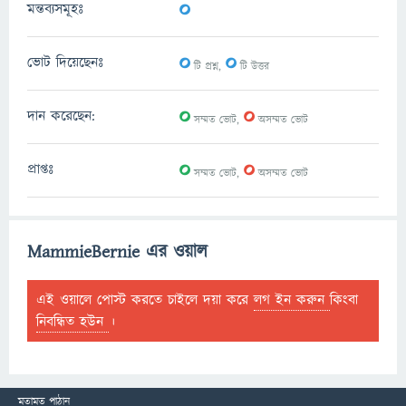
0
মন্তব্যসমূহঃ
0
0
ভোট দিয়েছেনঃ
টি প্রশ্ন,
টি উত্তর
0
0
দান করেছেন:
সম্মত ভোট,
অসম্মত ভোট
0
0
প্রাপ্তঃ
সম্মত ভোট,
অসম্মত ভোট
MammieBernie এর ওয়াল
এই ওয়ালে পোস্ট করতে চাইলে দয়া করে
লগ ইন করুন
কিংবা
নিবন্ধিত হউন
।
মতামত পাঠান