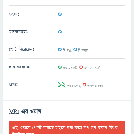
0
উত্তরঃ
0
মন্তব্যসমূহঃ
0
0
ভোট দিয়েছেনঃ
টি প্রশ্ন,
টি উত্তর
0
0
দান করেছেন:
সম্মত ভোট,
অসম্মত ভোট
12
0
প্রাপ্তঃ
সম্মত ভোট,
অসম্মত ভোট
MRI এর ওয়াল
এই ওয়ালে পোস্ট করতে চাইলে দয়া করে
লগ ইন করুন
কিংবা