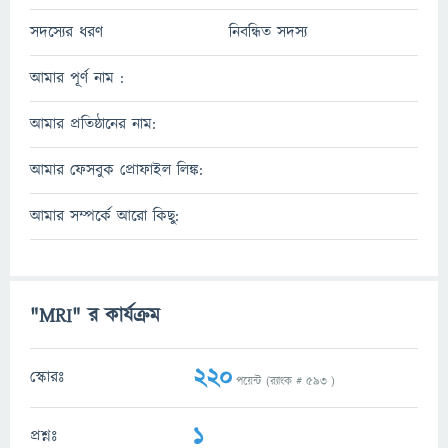
সদস্যের ধরণ
নিবন্ধিত সদস্য
আমার পূর্ণ নাম :
আমার প্রতিষ্ঠানের নাম:
আমার ফেসবুক প্রোফাইল লিঙ্ক:
আমার সম্পর্কে আরো কিছু:
"MRI" র কার্যক্রম
220
স্কোরঃ
পয়েন্ট (র‌্যাংক #
593
)
1
প্রশ্নঃ