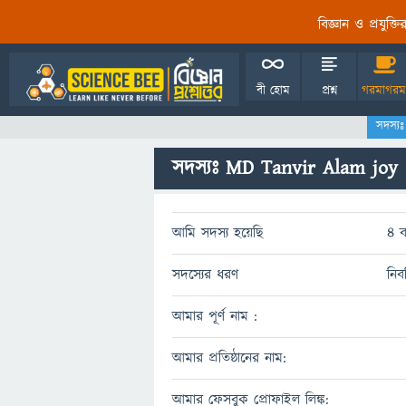
বিজ্ঞান ও প্রযুক্
বী হোম
প্রশ্ন
গরমাগরম
সদস্য
সদস্যঃ MD Tanvir Alam joy
আমি সদস্য হয়েছি
4 
সদস্যের ধরণ
নিব
আমার পূর্ণ নাম :
আমার প্রতিষ্ঠানের নাম:
আমার ফেসবুক প্রোফাইল লিঙ্ক: