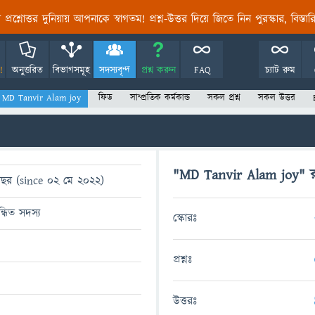
তির প্রশ্নোত্তর দুনিয়ায় আপনাকে স্বাগতম! প্রশ্ন-উত্তর দিয়ে জিতে নিন পুরস্কার, বিস্ত
!
অনুত্তরিত
বিভাগসমূহ
সদস্যবৃন্দ
প্রশ্ন করুন
FAQ
চ্যাট রুম
ঃ MD Tanvir Alam joy
ফিড
সাম্প্রতিক কর্মকান্ড
সকল প্রশ্ন
সকল উত্তর
"MD Tanvir Alam joy" র ক
বছর (since 02 মে 2022)
ন্ধিত সদস্য
স্কোরঃ
প্রশ্নঃ
উত্তরঃ