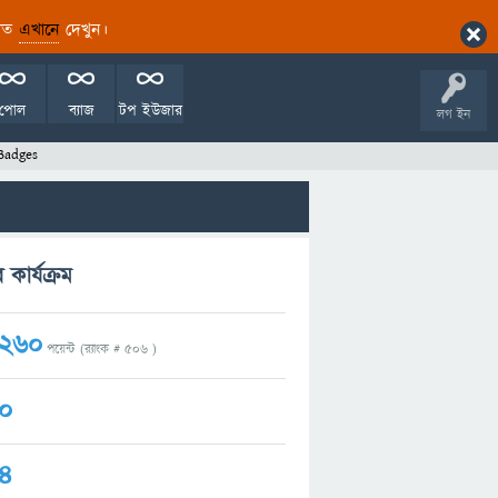
ারিত
এখানে
দেখুন।
পোল
ব্যাজ
টপ ইউজার
লগ ইন
Badges
ার্যক্রম
260
পয়েন্ট (র‌্যাংক #
506
)
0
4